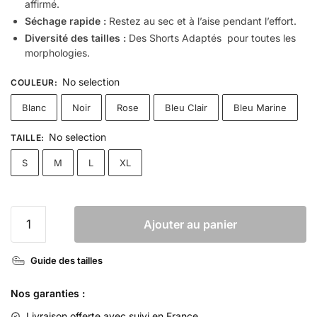
affirmé.
Séchage rapide :
Restez au sec et à l’aise pendant l’effort.
Diversité des tailles :
Des Shorts Adaptés pour toutes les
morphologies.
No selection
COULEUR
:
Blanc
Noir
Rose
Bleu Clair
Bleu Marine
No selection
TAILLE
:
S
M
L
XL
Ajouter au panier
Guide des tailles
Nos garanties :
Livraison offerte
avec suivi en France