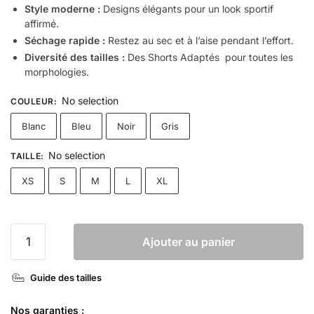
Style moderne :
Designs élégants pour un look sportif
affirmé.
Séchage rapide :
Restez au sec et à l’aise pendant l’effort.
Diversité des tailles :
Des Shorts Adaptés pour toutes les
morphologies.
No selection
COULEUR
:
Blanc
Bleu
Noir
Gris
No selection
TAILLE
:
XS
S
M
L
XL
Ajouter au panier
Guide des tailles
Nos garanties :