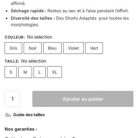
affirmé.
Séchage rapide :
Restez au sec et à l’aise pendant l’effort.
Diversité des tailles :
Des Shorts Adaptés pour toutes les
morphologies.
No selection
COULEUR
:
Gris
Noir
Bleu
Violet
Vert
No selection
TAILLE
:
S
M
L
XL
Ajouter au panier
Guide des tailles
Nos garanties :