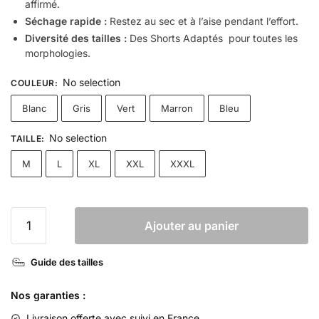
affirmé.
Séchage rapide :
Restez au sec et à l’aise pendant l’effort.
Diversité des tailles :
Des Shorts Adaptés pour toutes les
morphologies.
No selection
COULEUR
:
Blanc
Gris
Vert
Marron
Bleu
No selection
TAILLE
:
M
L
XL
XXL
XXXL
Ajouter au panier
Guide des tailles
Nos garanties :
Livraison offerte
avec suivi en France